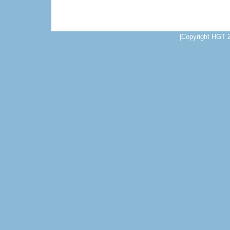
Home
Sitemap
D
|Copyright HGT 2